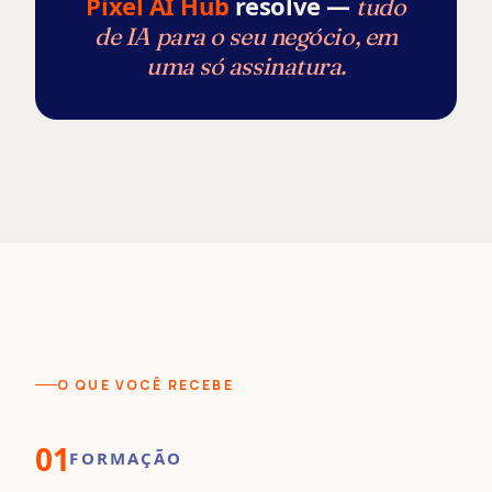
Pixel AI Hub
resolve —
tudo
de IA para o seu negócio, em
uma só assinatura.
O QUE VOCÊ RECEBE
01
FORMAÇÃO