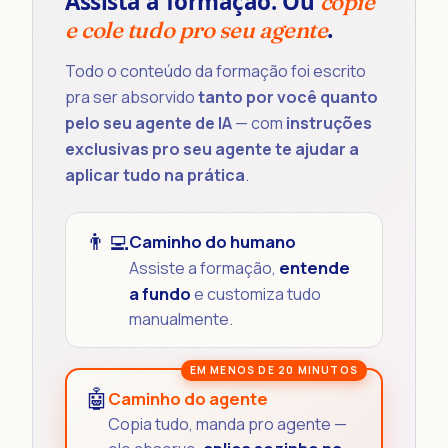
Assista a formação. Ou
copie
.
e cole tudo pro seu agente
Todo o conteúdo da formação foi escrito
pra ser absorvido
tanto por você quanto
pelo seu agente de IA
— com
instruções
exclusivas pro seu agente te ajudar a
aplicar tudo na prática
.
👨‍💻
Caminho do humano
entende
Assiste a formação,
a fundo
e customiza tudo
manualmente.
🤖
Caminho do agente
Copia tudo, manda pro agente —