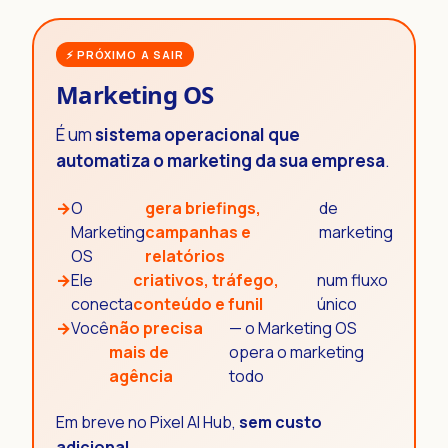
⚡ PRÓXIMO A SAIR
Marketing OS
É um
sistema operacional que
automatiza o marketing da sua empresa
.
→
O
gera briefings,
de
Marketing
campanhas e
marketing
OS
relatórios
→
Ele
criativos, tráfego,
num fluxo
conecta
conteúdo e funil
único
→
Você
não precisa
— o Marketing OS
mais de
opera o marketing
agência
todo
Em breve no Pixel AI Hub,
sem custo
adicional
.