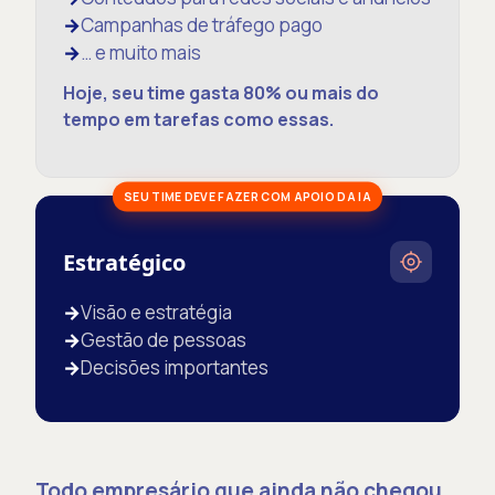
→
Campanhas de tráfego pago
→
… e muito mais
Hoje, seu time gasta 80% ou mais do
tempo em tarefas como essas.
SEU TIME DEVE FAZER COM APOIO DA IA
Estratégico
→
Visão e estratégia
→
Gestão de pessoas
→
Decisões importantes
Todo empresário que ainda não chegou