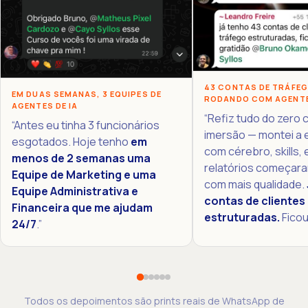
43 CONTAS DE TRÁFE
EM DUAS SEMANAS, 3 EQUIPES DE
RODANDO COM AGENTE
AGENTES DE IA
“Refiz tudo do zero
“Antes eu tinha 3 funcionários
imersão — montei a 
esgotados. Hoje tenho
em
com cérebro, skills, 
menos de 2 semanas uma
relatórios começara
Equipe de Marketing e uma
com mais qualidade.
Equipe Administrativa e
contas de clientes
Financeira que me ajudam
estruturadas.
Ficou
24/7
.”
Todos os depoimentos são prints reais de WhatsApp de