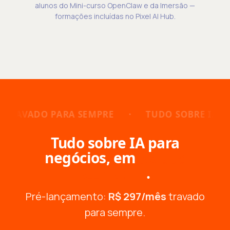
alunos do Mini-curso OpenClaw e da Imersão —
formações incluídas no Pixel AI Hub.
 SEMPRE
·
TUDO SOBRE IA PARA NEGÓCIOS
Tudo sobre IA para
negócios, em
uma só
.
assinatura
Pré-lançamento:
R$ 297/mês
travado
para sempre.