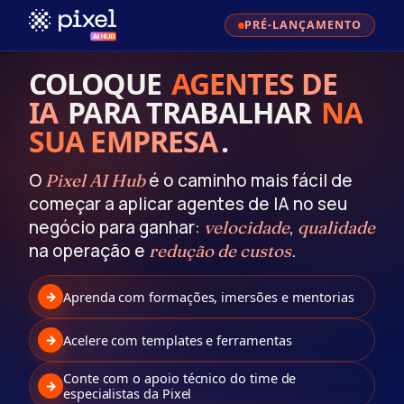
PRÉ-LANÇAMENTO
COLOQUE
AGENTES DE
IA
PARA TRABALHAR
NA
SUA EMPRESA
.
O
é o caminho mais fácil de
Pixel AI Hub
começar a aplicar agentes de IA no seu
negócio para ganhar:
,
velocidade
qualidade
na operação e
.
redução de custos
Aprenda com formações, imersões e mentorias
→
Acelere com templates e ferramentas
→
Conte com o apoio técnico do time de
→
especialistas da Pixel